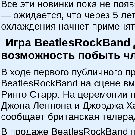
Все эти новинки пока не поя
— ожидается, что через 5 ле
охлаждения начнет применят
Игра BeatlesRockBand
возможность побыть чл
В ходе первого публичного 
BeatlesRockBand на сцене в
Ринго Старр. На церемонии 
Джона Леннона и Джорджа Ха
сообщает британская
телера
В продаже BeatlesRockBand п