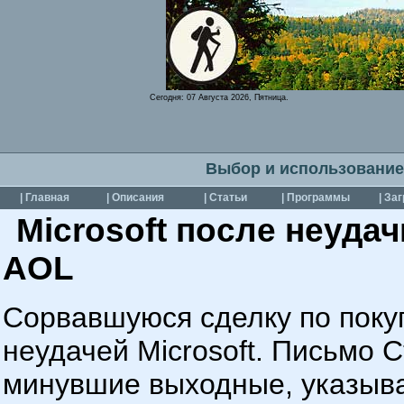
Сегодня:
07 Августа 2026, Пятница.
Выбор и использование
| Главная
| Описания
| Статьи
| Программы
| За
Microsoft после неуда
AOL
Сорвавшуюся сделку по поку
неудачей Microsoft. Письмо 
минувшие выходные, указыва