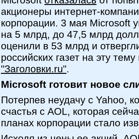
Microsoft
отказалась
от попыт
акционеры интернет-компани
корпорации. 3 мая Microsoft
на 5 млрд, до 47,5 млрд дол
оценили в 53 млрд и отверг
российских газет на эту тему
"Заголовки.ru"
.
Microsoft готовит новое сл
Потерпев неудачу с Yahoo, к
счастья с AOL, которая сейч
планах корпорации стало изв
Исходя из цены ее акций, AO