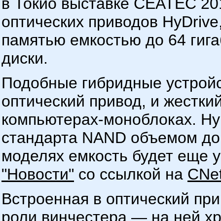
в Токио выставке CEATEC 20
оптических приводов HyDriv
памятью емкостью до 64 гига
диски.
Подобные гибридные устройс
оптический привод, и жесткий
компьютерах-моноблоках. Hy
стандарта NAND объемом до 
моделях емкость будет еще 
"Новости"
со ссылкой на
CNe
Встроенная в оптический пр
роли винчестера — на ней х